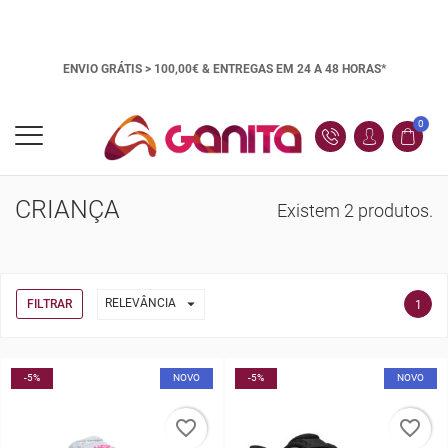
ENVIO GRÁTIS > 100,00€ &
ENTREGAS EM 24 A 48 HORAS*
0
CRIANÇA
Existem 2 produtos.

RELEVÂNCIA
FILTRAR
1
-5%
NOVO
-5%
NOVO
favorite_border
favorite_border