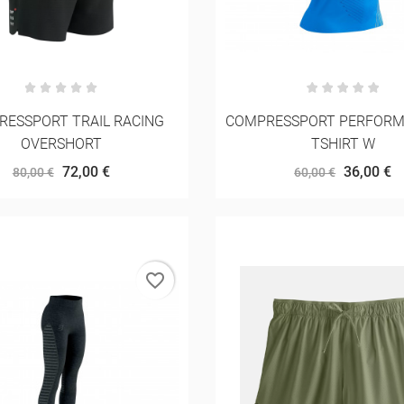
ESSPORT TRAIL RACING
COMPRESSPORT PERFORM
OVERSHORT
TSHIRT W
72,00 €
36,00 €
80,00 €
60,00 €
favorite_border