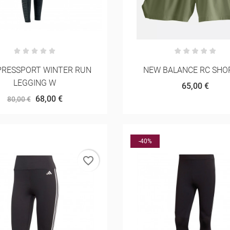
RESSPORT WINTER RUN
NEW BALANCE RC SHOR
LEGGING W
65,00 €
68,00 €
80,00 €
-40%
favorite_border