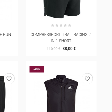
E RUN
COMPRESSPORT TRAIL RACING 2-
IN-1 SHORT
88,00 €
110,00 €
-40%
favorite_border
favorite_border