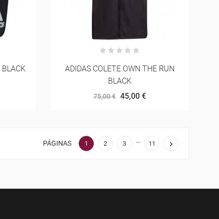
" BLACK
ADIDAS COLETE OWN THE RUN
BLACK
45,00 €
75,00 €
…
PÁGINAS

1
2
3
11