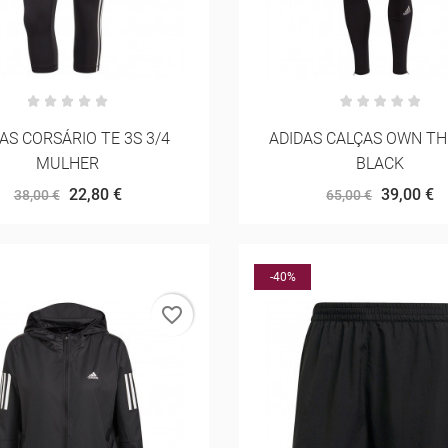
AS CORSÁRIO TE 3S 3/4
ADIDAS CALÇAS OWN TH
MULHER
BLACK
22,80 €
39,00 €
38,00 €
65,00 €
-40%
favorite_border