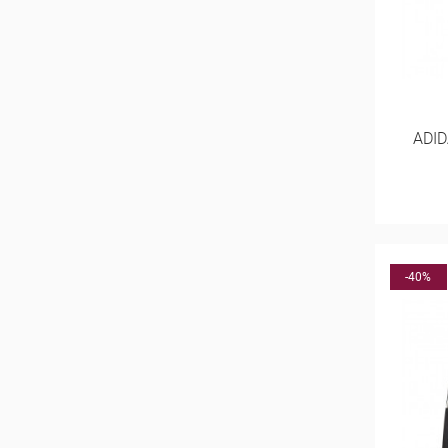
ADID
-40%