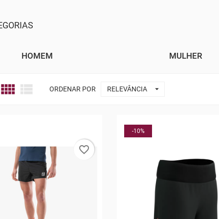
EGORIAS
HOMEM
MULHER



ORDENAR POR
RELEVÂNCIA
-10%
favorite_border