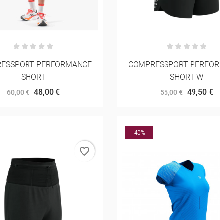
ESSPORT PERFORMANCE
COMPRESSPORT PERFO
SHORT
SHORT W
48,00 €
49,50 €
60,00 €
55,00 €
-40%
favorite_border