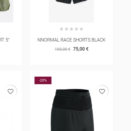
T 5"
NNORMAL RACE SHORTS BLACK
75,00 €
100,00 €
-20%
favorite_border
favorite_border