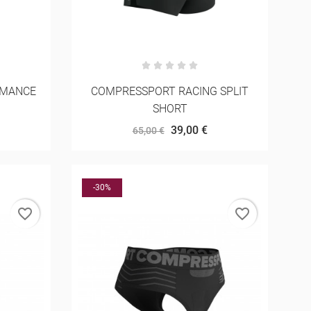
RMANCE
COMPRESSPORT RACING SPLIT
SHORT
39,00 €
65,00 €
-30%
favorite_border
favorite_border