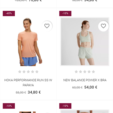
128,00 €
58,00 €
-40%
-10%
favorite_border
favorite_border
HOKA PERFORMANCE RUN SS W
NEW BALANCE POWER X BRA
PAPAYA
54,00 €
60,00 €
34,80 €
58,00 €
-10%
-10%