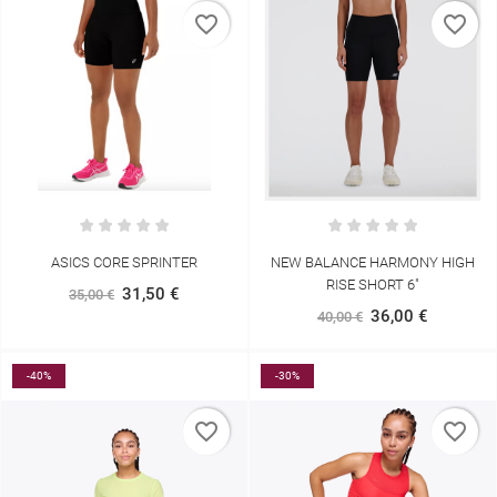
favorite_border
favorite_border
ASICS CORE SPRINTER
NEW BALANCE HARMONY HIGH
RISE SHORT 6"
31,50 €
35,00 €
36,00 €
40,00 €
-40%
-30%
favorite_border
favorite_border