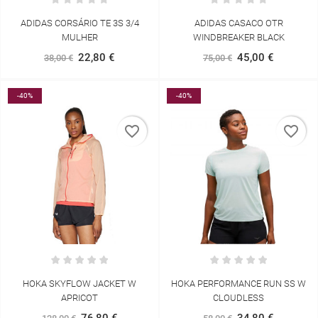
ADIDAS CORSÁRIO TE 3S 3/4
ADIDAS CASACO OTR
MULHER
WINDBREAKER BLACK
22,80 €
45,00 €
38,00 €
75,00 €
-40%
-40%
favorite_border
favorite_border
HOKA SKYFLOW JACKET W
HOKA PERFORMANCE RUN SS W
APRICOT
CLOUDLESS
76,80 €
34,80 €