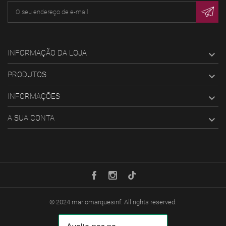
INFORMAÇÃO DA LOJA

PRODUTOS

INFORMAÇÕES

A SUA CONTA

© 2024
mariomarquesinf
. All rights reserved.