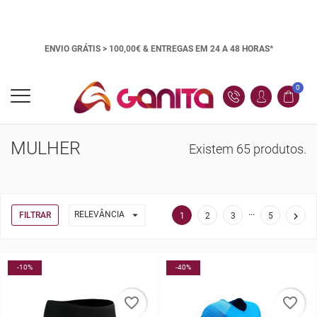
ENVIO GRÁTIS > 100,00€ &
ENTREGAS EM 24 A 48 HORAS*
0
MULHER
Existem 65 produtos.
…

RELEVÂNCIA
FILTRAR

1
2
3
5
-10%
-40%
favorite_border
favorite_border