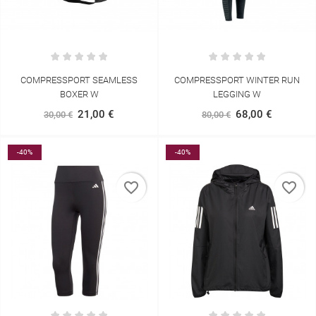
COMPRESSPORT SEAMLESS
COMPRESSPORT WINTER RUN
BOXER W
LEGGING W
21,00 €
68,00 €
30,00 €
80,00 €
-40%
-40%
favorite_border
favorite_border