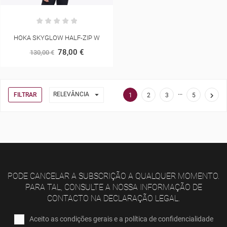
HOKA SKYGLOW HALF-ZIP W
78,00 €
130,00 €
…

RELEVÂNCIA
FILTRAR

1
2
3
5
PODE CANCELAR A SUBSCRIÇÃO A QUALQUER MOMENTO.
PARA TAL, CONSULTE A NOSSA INFORMAÇÃO DE
CONTACTO NA DECLARAÇÃO LEGAL.
Aceito as condições gerais e a política de confidencialidade