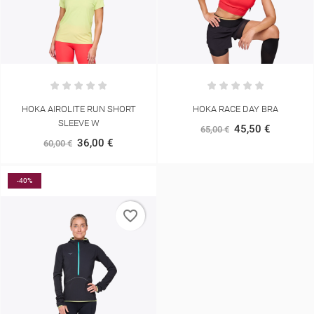
HOKA AIROLITE RUN SHORT
HOKA RACE DAY BRA
SLEEVE W
45,50 €
65,00 €
36,00 €
60,00 €
-40%
favorite_border