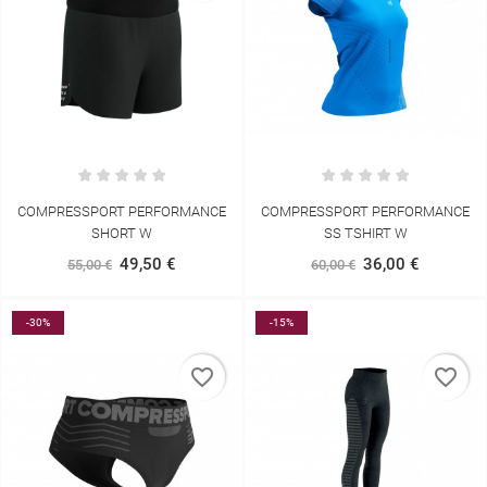
COMPRESSPORT PERFORMANCE
COMPRESSPORT PERFORMANCE
SHORT W
SS TSHIRT W
49,50 €
36,00 €
55,00 €
60,00 €
-30%
-15%
favorite_border
favorite_border