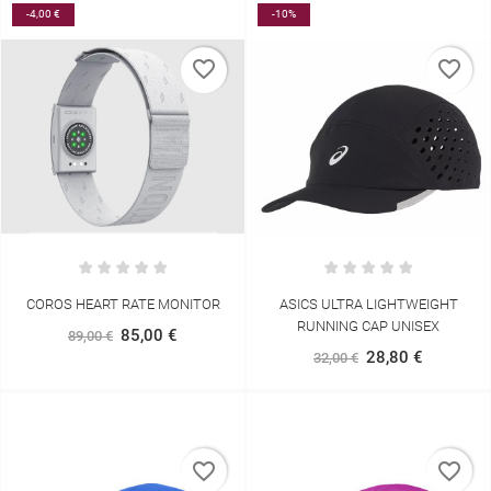
-4,00 €
-10%
favorite_border
favorite_border
COROS HEART RATE MONITOR
ASICS ULTRA LIGHTWEIGHT
RUNNING CAP UNISEX
85,00 €
89,00 €
28,80 €
32,00 €
favorite_border
favorite_border