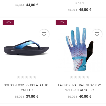
SPORT
44,00 €
55,00 €
45,50 €
65,00 €
-40%
-20%
favorite_border
favorite_border
OOFOS RECOVERY OOLALA LUXE
LA SPORTIVA TRAIL GLOVES W
MULHER
MALIBU BLUE/BERRY
39,00 €
40,00 €
65,00 €
50,00 €