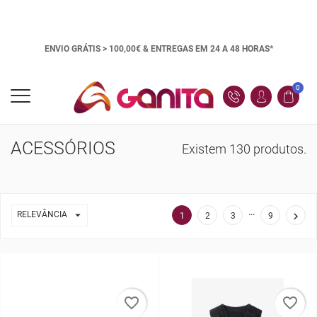
ENVIO GRÁTIS > 100,00€ &
ENTREGAS EM 24 A 48 HORAS*
0
ACESSÓRIOS
Existem 130 produtos.
…

RELEVÂNCIA

1
2
3
9
favorite_border
favorite_border