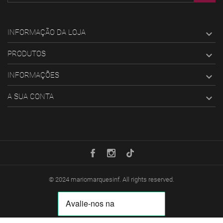
INFORMAÇÃO DA LOJA

PRODUTOS

INFORMAÇÕES

A SUA CONTA

© 2024
mariomarquesinf
. All rights reserved.