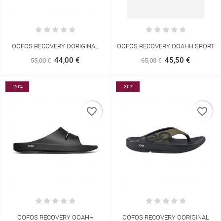
OOFOS RECOVERY OORIGINAL
OOFOS RECOVERY OOAHH SPORT
44,00 €
45,50 €
55,00 €
65,00 €
-20%
-30%
favorite_border
favorite_border
OOFOS RECOVERY OOAHH
OOFOS RECOVERY OORIGINAL