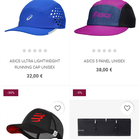
ASICS ULTRA LIGHTWEIGHT
ASICS 5 PANEL UNISEX
RUNNING CAP UNISEX
38,00 €
32,00 €
-30%
-5%
favorite_border
favorite_border