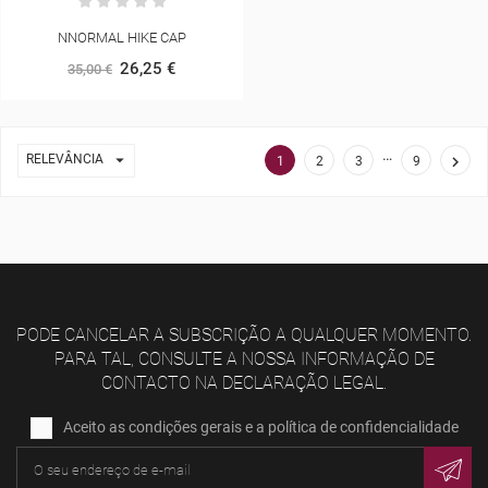
NNORMAL HIKE CAP
26,25 €
35,00 €
…

RELEVÂNCIA

1
2
3
9
PODE CANCELAR A SUBSCRIÇÃO A QUALQUER MOMENTO.
PARA TAL, CONSULTE A NOSSA INFORMAÇÃO DE
CONTACTO NA DECLARAÇÃO LEGAL.
Aceito as condições gerais e a política de confidencialidade