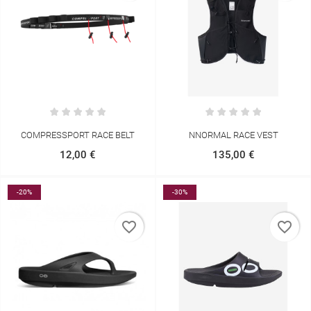
COMPRESSPORT RACE BELT
NNORMAL RACE VEST
12,00 €
135,00 €
-20%
-30%
favorite_border
favorite_border