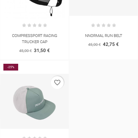
COMPRESSPORT RACING
NNORMAL RUN BELT
TRUCKER CAP
42,75 €
45,00 €
31,50 €
45,00 €
-25%
favorite_border