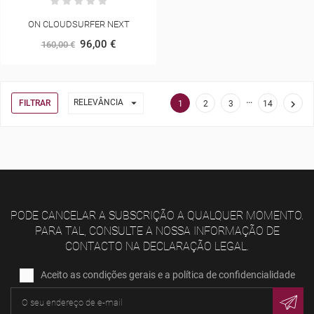
ON CLOUDSURFER NEXT
96,00 €
160,00 €
…

RELEVÂNCIA
FILTRAR

1
2
3
14
PODE CANCELAR A SUBSCRIÇÃO A QUALQUER MOMENTO.
PARA TAL, CONSULTE A NOSSA INFORMAÇÃO DE
CONTACTO NA DECLARAÇÃO LEGAL.
Aceito as condições gerais e a política de confidencialidade