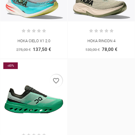
HOKA CIELO X1 2.0
HOKA RINCON 4
137,50 €
78,00 €
275,00 €
130,00 €
-40%
favorite_border