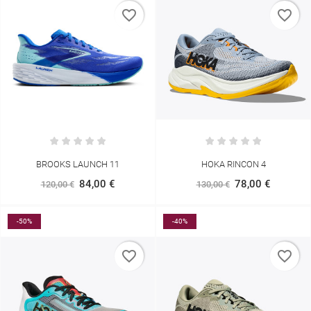
favorite_border
favorite_border
BROOKS LAUNCH 11
HOKA RINCON 4
84,00 €
78,00 €
120,00 €
130,00 €
-50%
-40%
favorite_border
favorite_border