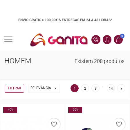
ENVIO GRÁTIS > 100,00€ &
ENTREGAS EM 24 A 48 HORAS*
0
HOMEM
Existem 208 produtos.
…

RELEVÂNCIA
FILTRAR

1
2
3
14
-40%
-50%
favorite_border
favorite_border