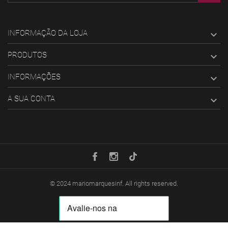
INFORMAÇÃO DA LOJA

PRODUTOS

INFORMAÇÕES

A SUA CONTA

© 2024
mariomarquesinf
. All rights reserved.