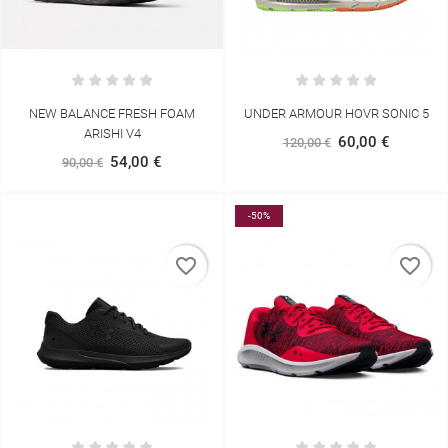
NEW BALANCE FRESH FOAM
UNDER ARMOUR HOVR SONIC 5
ARISHI V4
60,00 €
120,00 €
54,00 €
90,00 €
-50%
favorite_border
favorite_border