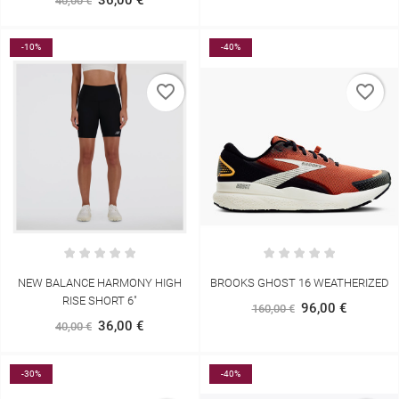
40,00 €
-10%
-40%
favorite_border
favorite_border
NEW BALANCE HARMONY HIGH
BROOKS GHOST 16 WEATHERIZED
RISE SHORT 6"
96,00 €
160,00 €
36,00 €
40,00 €
-30%
-40%