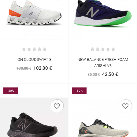
ON CLOUDSWIFT 3
NEW BALANCE FRESH FOAM
ARISHI V3
102,00 €
170,00 €
42,50 €
85,00 €
-40%
-50%
favorite_border
favorite_border