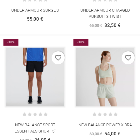
UNDER ARMOUR SURGE 3
UNDER ARMOUR CHARGED
PURSUIT 3 TWIST
55,00 €
32,50 €
65,00 €
-10%
-10%
favorite_border
favorite_border
NEW BALANCE SPORT
NEW BALANCE POWER X BRA
ESSENTIALS SHORT 5"
54,00 €
60,00 €
36,00 €