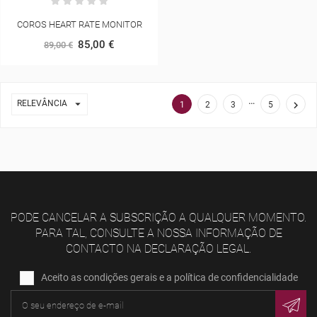
COROS HEART RATE MONITOR
85,00 €
89,00 €
…

RELEVÂNCIA

1
2
3
5
PODE CANCELAR A SUBSCRIÇÃO A QUALQUER MOMENTO.
PARA TAL, CONSULTE A NOSSA INFORMAÇÃO DE
CONTACTO NA DECLARAÇÃO LEGAL.
Aceito as condições gerais e a política de confidencialidade