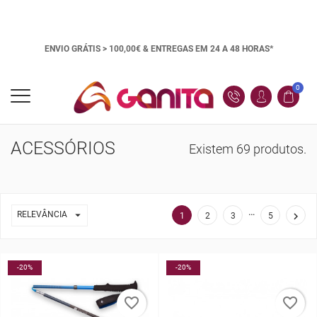
ENVIO GRÁTIS > 100,00€ &
ENTREGAS EM 24 A 48 HORAS*
0
ACESSÓRIOS
Existem 69 produtos.
…

RELEVÂNCIA

1
2
3
5
-20%
-20%
favorite_border
favorite_border