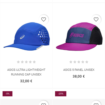
favorite_border
favorite_border
ASICS ULTRA LIGHTWEIGHT
ASICS 5 PANEL UNISEX
RUNNING CAP UNISEX
38,00 €
32,00 €
-5%
-25%