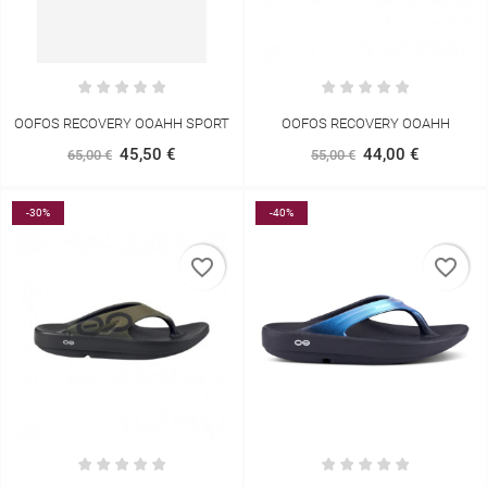
OOFOS RECOVERY OOAHH SPORT
OOFOS RECOVERY OOAHH
45,50 €
44,00 €
65,00 €
55,00 €
-30%
-40%
favorite_border
favorite_border