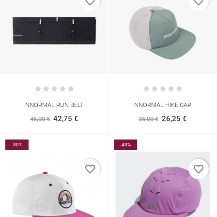
favorite_border
favorite_border
NNORMAL RUN BELT
NNORMAL HIKE CAP
42,75 €
26,25 €
45,00 €
35,00 €
-30%
-40%
favorite_border
favorite_border