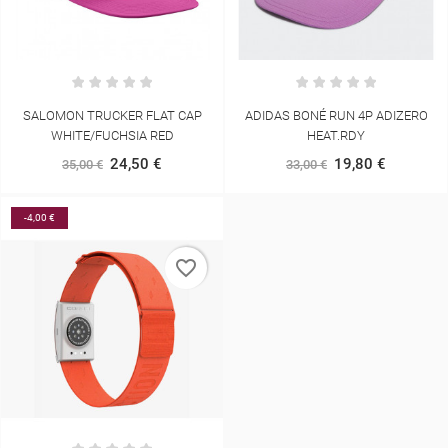
SALOMON TRUCKER FLAT CAP
ADIDAS BONÉ RUN 4P ADIZERO
WHITE/FUCHSIA RED
HEAT.RDY
24,50 €
19,80 €
35,00 €
33,00 €
-4,00 €
favorite_border