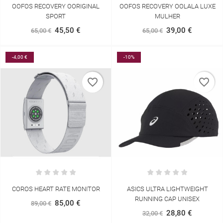
OOFOS RECOVERY OORIGINAL
OOFOS RECOVERY OOLALA LUXE
SPORT
MULHER
45,50 €
39,00 €
65,00 €
65,00 €
-4,00 €
-10%
favorite_border
favorite_border
COROS HEART RATE MONITOR
ASICS ULTRA LIGHTWEIGHT
RUNNING CAP UNISEX
85,00 €
89,00 €
28,80 €
32,00 €