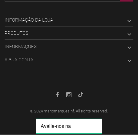
INFORMAÇÃO DA LOJA

PRODUTOS

INFORMAÇÕES

A SUA CONTA

© 2024
mariomarquesinf
. All rights reserved.