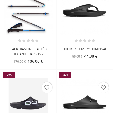
BLACK DIAMOND BASTÕES
OOFOS RECOVERY OORIGINAL
DISTANCE CARBON Z
44,00 €
55,00 €
136,00 €
170,00 €
-30%
-20%
favorite_border
favorite_border