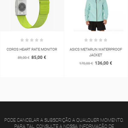
ASICS METARUN WATERPROOF
NEW BALANCE FUELCELL REBEL
JACKET
V5
136,00 €
120,00 €
170,00 €
160,00 €
PODE CANCELAR A SUBSCRIÇÃO A QUALQUER MOMENTO.
PARA TAL, CONSULTE A NOSSA INFORMAÇÃO DE