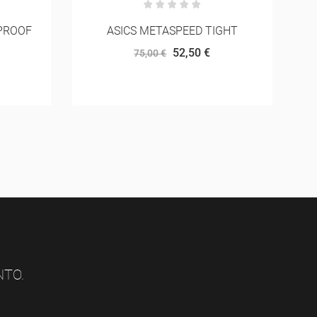
GHT
ON CLOUDVISTA 2
128,00 €
160,00 €
NTO.