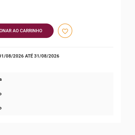
favorite_border
IONAR AO CARRINHO
1/08/2026 ATÉ 31/08/2026
a
o
o