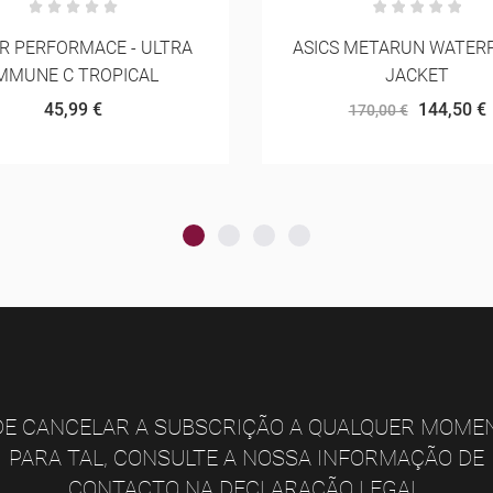
S METARUN WATERPROOF
ASICS METASPEED TI
JACKET
52,50 €
75,00 €
144,50 €
170,00 €
E CANCELAR A SUBSCRIÇÃO A QUALQUER MOME
PARA TAL, CONSULTE A NOSSA INFORMAÇÃO DE
CONTACTO NA DECLARAÇÃO LEGAL.