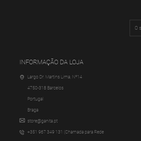
INFORMAÇÃO DA LOJA
Largo Dr. Martins Lima, Nº14
4750-318 Barcelos
Portugal
Braga
store@ganita.pt
+351 967 349 131 (Chamada para Rede