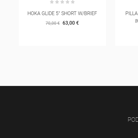
F
PILLAR PERFORMACE - ULTRA
ASIC
IMMUNE C TROPICAL
45,99 €
POD