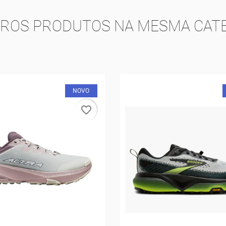
TROS PRODUTOS NA MESMA CATE
NOVO
-50%
favorite_border