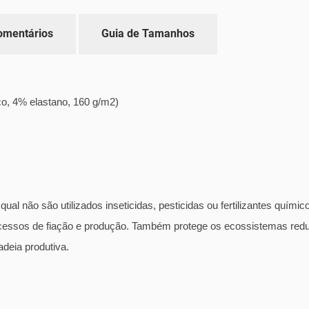
omentários
Guia de Tamanhos
co, 4% elastano, 160 g/m2)
qual não são utilizados inseticidas, pesticidas ou fertilizantes quími
rocessos de fiação e produção. Também protege os ecossistemas re
deia produtiva.