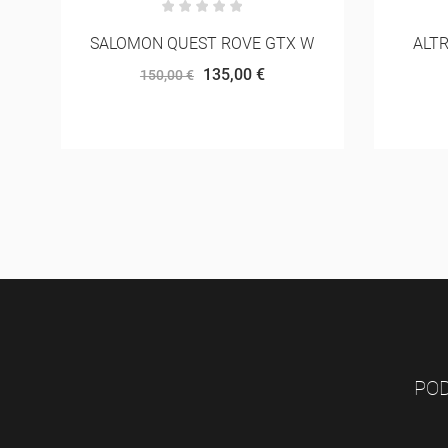
W
ALTRA EXPERIENCE WILD 3+
BRO
MULHER
142,50 €
150,00 €
POD