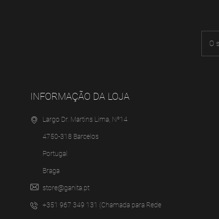
INFORMAÇÃO DA LOJA
Largo Dr. Martins Lima, Nº14
4750-318 Barcelos
Portugal
Braga
store@ganita.pt
+351 967 349 131 (Chamada para Rede