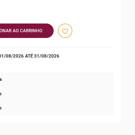
favorite_border
IONAR AO CARRINHO
1/08/2026 ATÉ 31/08/2026
a
o
o