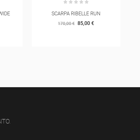
UN
ASICS FUJISPEED 4
108,00 €
180,00 €
NTO.