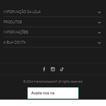
INFORMAÇÃO DA LOJA

PRODUTOS

INFORMAÇÕES

A SUA CONTA

© 2024
mariomarquesinf
. All rights reserved.