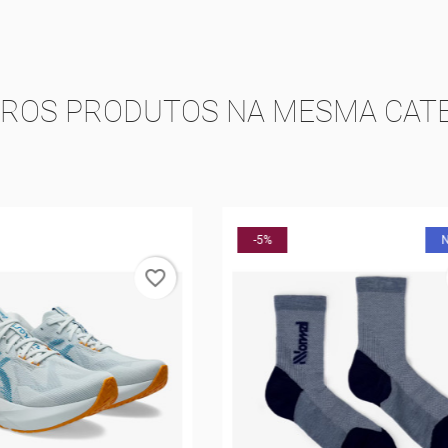
TROS PRODUTOS NA MESMA CATE
NOVO
-25%
favorite_border