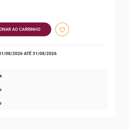
favorite_border
IONAR AO CARRINHO
1/08/2026 ATÉ 31/08/2026
a
o
o