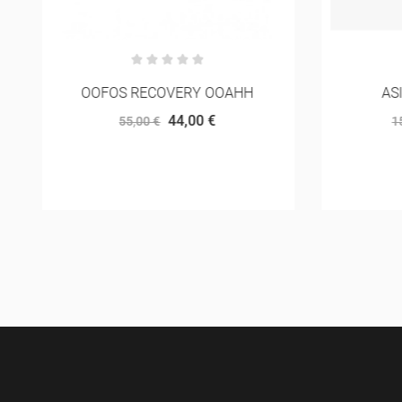
ASICS NOVABLAST 5
NNORM
105,00 €
150,00 €