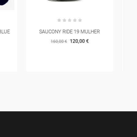
LHER
ADIDAS TERREX SKYCHASER AX5
GORE-TEX
108,00 €
120,00 €