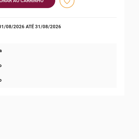
favorite_border
IONAR AO CARRINHO
1/08/2026 ATÉ 31/08/2026
a
o
o