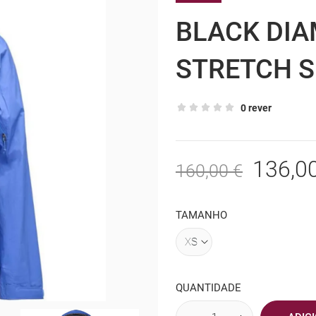
BLACK DIA
STRETCH S
0 rever
136,0
160,00 €
TAMANHO
QUANTIDADE