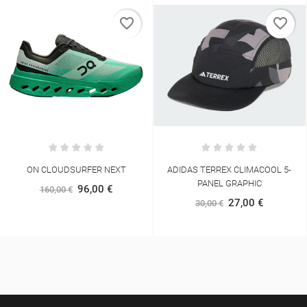
favorite_border
favorite_border
ON CLOUDSURFER NEXT
ADIDAS TERREX CLIMACOOL 5-
PANEL GRAPHIC
96,00 €
160,00 €
27,00 €
30,00 €