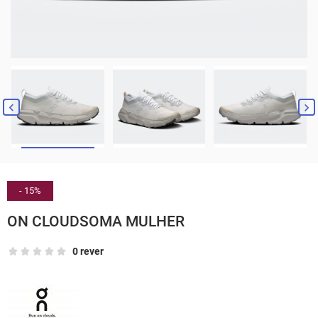


- 15%
ON CLOUDSOMA MULHER
0 rever