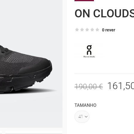
ON CLOUD
0 rever
161,5
190,00 €
TAMANHO