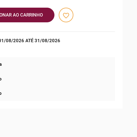
favorite_border
IONAR AO CARRINHO
1/08/2026 ATÉ 31/08/2026
a
o
o