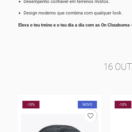
Desempenho confiável em terrenos mistos.
Design moderno que combina com qualquer look.
Eleva o teu treino e o teu dia a dia com as On Cloudsoma
16 OU
O
-10%
-20%
rder
favorite_border