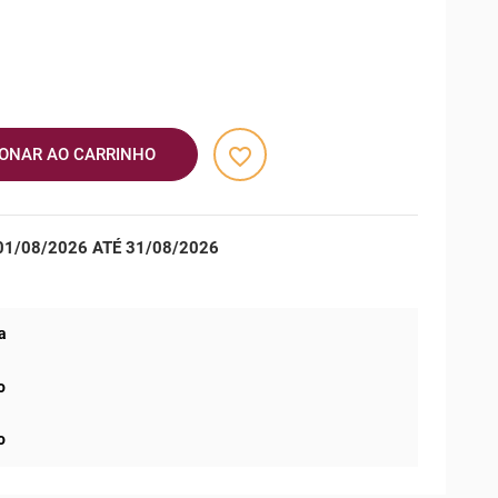
favorite_border
IONAR AO CARRINHO
1/08/2026 ATÉ 31/08/2026
a
o
o