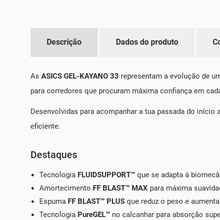
Descrição
Dados do produto
C
As
ASICS GEL-KAYANO 33
representam a evolução de uma
para corredores que procuram máxima confiança em cada
Desenvolvidas para acompanhar a tua passada do início 
eficiente.
Destaques
Tecnologia
FLUIDSUPPORT™
que se adapta à biomecâ
Amortecimento
FF BLAST™ MAX
para máxima suavidad
Espuma
FF BLAST™ PLUS
que reduz o peso e aumenta
Tecnologia
PureGEL™
no calcanhar para absorção supe