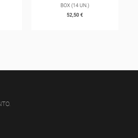
BOX (14 UN.)
52,50 €
NTO.