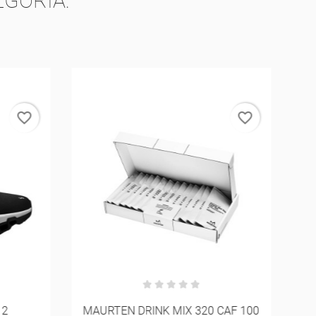
GORIA:
favorite_border
favorite_border
 2
MAURTEN DRINK MIX 320 CAF 100