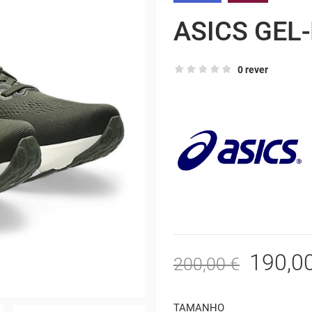
ASICS GEL
0 rever
190,0
200,00 €
TAMANHO