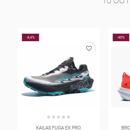
16 OU
-8,4%
-40%
rder
favorite_border
KAILAS FUGA EX PRO
BRO