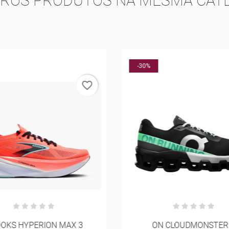
TROS PRODUTOS NA MESMA CATE
-30%
favorite_border
OKS HYPERION MAX 3
ON CLOUDMONSTER