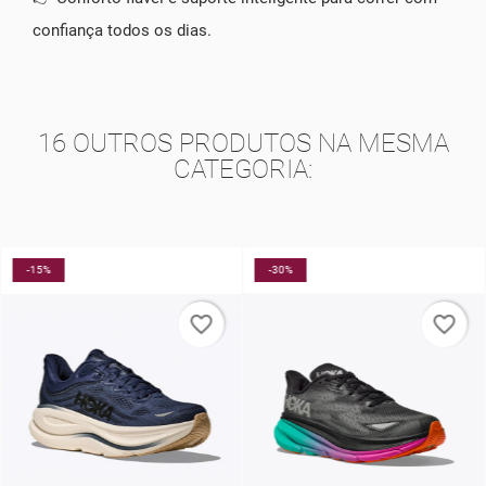
confiança todos os dias.
16 OUTROS PRODUTOS NA MESMA
CATEGORIA:
-15%
-30%
favorite_border
favorite_border