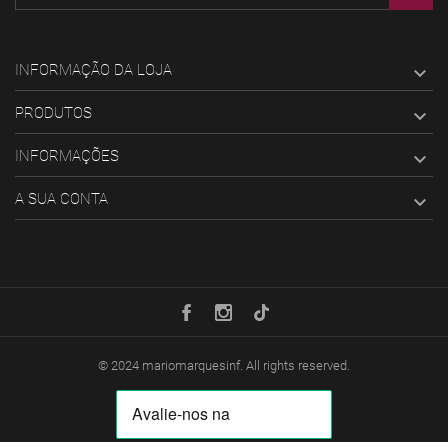
INFORMAÇÃO DA LOJA

PRODUTOS

INFORMAÇÕES

A SUA CONTA

© 2024
mariomarquesinf
. All rights reserved.