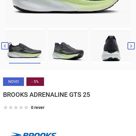


NOVO
- 5%
BROOKS ADRENALINE GTS 25
0 rever