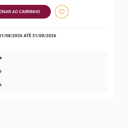
favorite_border
IONAR AO CARRINHO
1/08/2026 ATÉ 31/08/2026
a
o
o