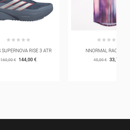
 3 ATR
NNORMAL RACE TANK
33,75 €
45,00 €