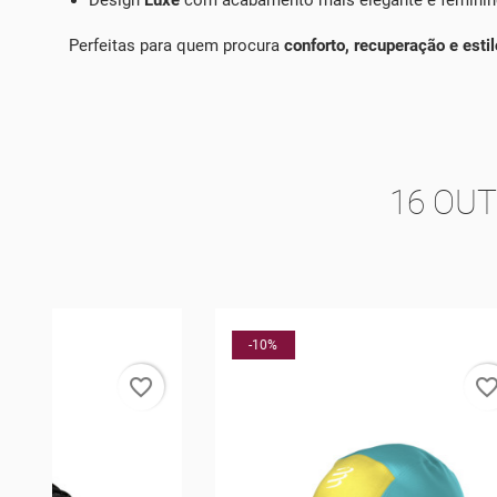
Perfeitas para quem procura
conforto, recuperação e est
16 OU
-10%
-10%
rder
favorite_border