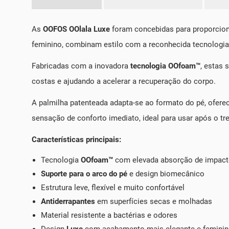
As
OOFOS OOlala Luxe
foram concebidas para proporciona
feminino, combinam estilo com a reconhecida tecnologi
Fabricadas com a inovadora
tecnologia OOfoam™
, estas
costas e ajudando a acelerar a recuperação do corpo.
A palmilha patenteada adapta-se ao formato do pé, ofer
sensação de conforto imediato, ideal para usar após o tre
Características principais:
Tecnologia
OOfoam™
com elevada absorção de impac
Suporte para o arco do pé
e design biomecânico
Estrutura leve, flexível e muito confortável
Antiderrapantes
em superfícies secas e molhadas
Material resistente a bactérias e odores
Design
Luxe
com acabamento mais elegante e femini