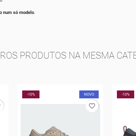
ilo num só modelo
.
TROS PRODUTOS NA MESMA CATE
NOVO
-10%
favorite_border