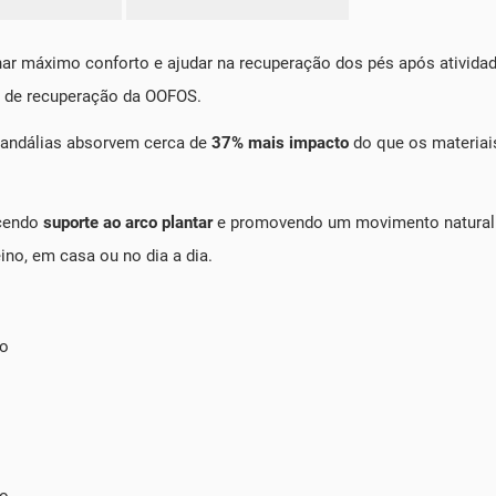
r máximo conforto e ajudar na recuperação dos pés após atividad
a de recuperação da OOFOS.
 sandálias absorvem cerca de
37% mais impacto
do que os materiais
ecendo
suporte ao arco plantar
e promovendo um movimento natural a
ino, em casa ou no dia a dia.
to
no