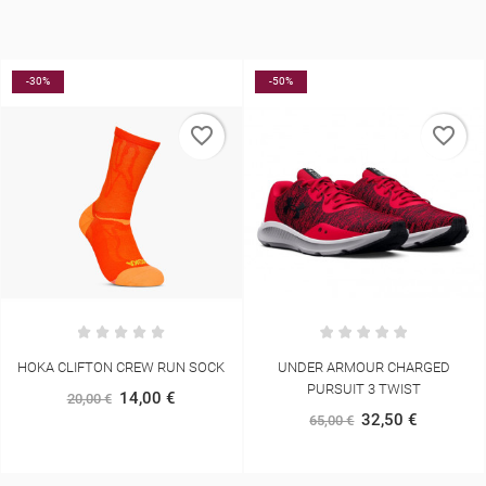
-50%
-10%
favorite_border
favorite_border
 SOCK
UNDER ARMOUR CHARGED
ASICS FUJITRAIL CREW 
PURSUIT 3 TWIST
19,80 €
22,00 €
32,50 €
65,00 €