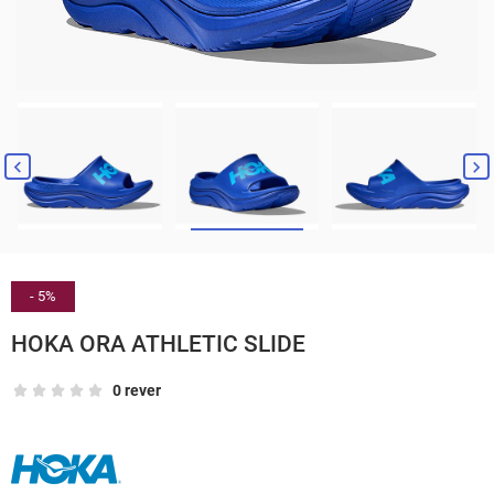


- 5%
HOKA ORA ATHLETIC SLIDE
0 rever