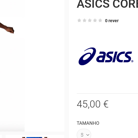
ASICS COR
0 rever
45,00 €
TAMANHO