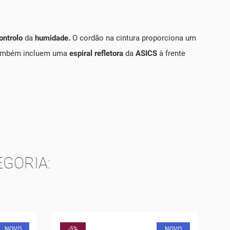
ontrolo
da
humidade.
O cordão na cintura proporciona um
 também incluem uma
espiral refletora
da
ASICS
à frente
GORIA:
NOVO
-40%