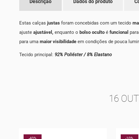
Descrição
Dados do produto
C
Estas calças
justas
foram concebidas com um tecido
ma
ajuste
ajustável,
enquanto o
bolso oculto
é
funcional
para
para uma
maior visibilidade
em condições de pouca lumi
Tecido principal:
92% Poliéster / 8% Elastano
16 OU
-10%
-5%