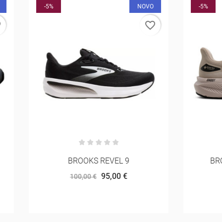
NOVO
-5%
favorite_border
BROOKS REVEL 9
BROOKS GHOST 18 G
95,00 €
161,50 €
100,00 €
170,00 €