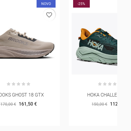
NOVO
-25%
favorite_border
favorite_border
TX
HOKA CHALLENGER 8
112,50 €
150,00 €