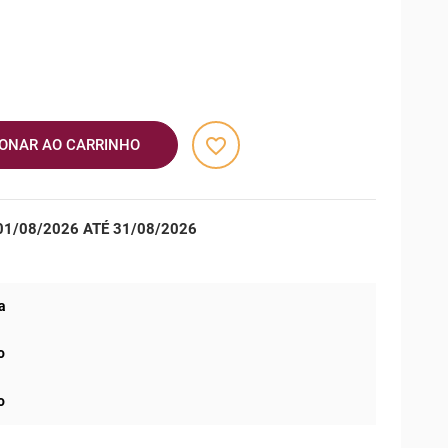
favorite_border
IONAR AO CARRINHO
1/08/2026 ATÉ 31/08/2026
a
o
o