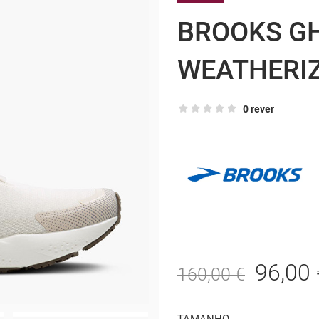
BROOKS G
WEATHERI
0 rever
96,00 
160,00 €