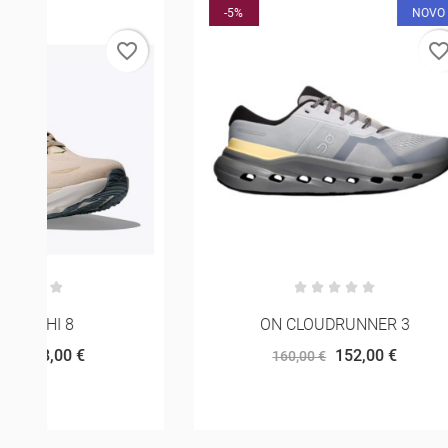
-5%
NOVO
-5%
rder
favorite_border
ON CLOUDRUNNER 3
152,00 €
160,00 €