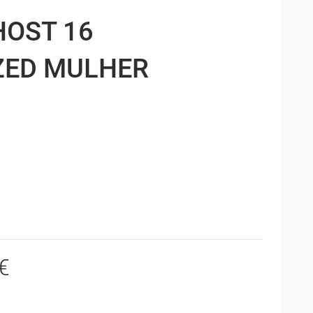
HOST 16
ZED MULHER
€