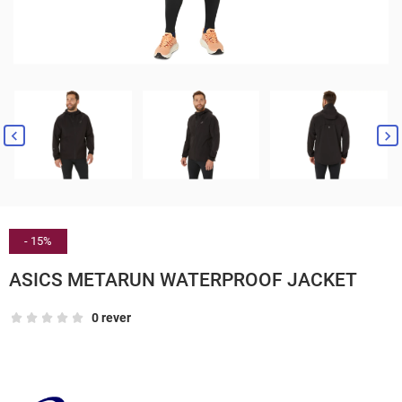


- 15%
ASICS METARUN WATERPROOF JACKET
0 rever