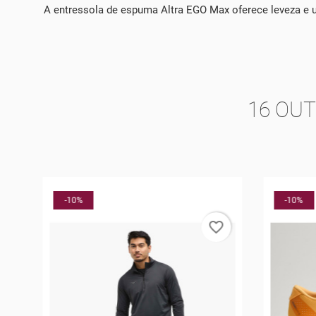
A entressola de espuma Altra EGO Max oferece leveza e
16 OU
-10%
-10%
rder
favorite_border