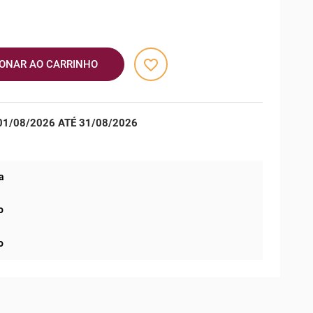
favorite_border
IONAR AO CARRINHO
1/08/2026 ATÉ 31/08/2026
a
o
o