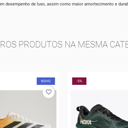
 um desempenho de luxo, assim como maior amortecimento e durab
TROS PRODUTOS NA MESMA CATE
NOVO
-5%
favorite_border