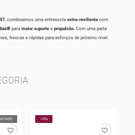
 X1
, combinamos uma entressola
extra-resiliente
com
bax®
para
maior suporte
e
propulsão.
Com uma parte
es, frescas e rápidas para esforços de próximo nível.
GORIA:
GOTADO
-10%
favorite_border
favorite_border