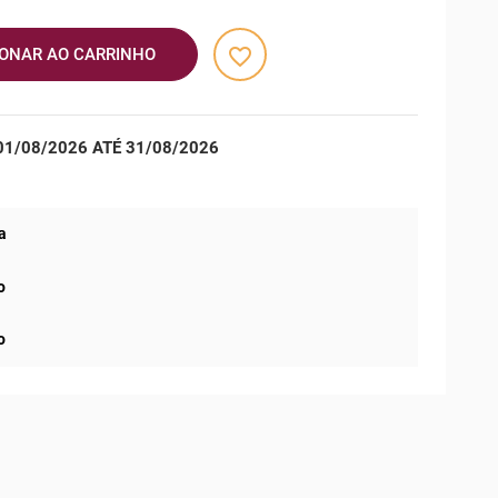
favorite_border
IONAR AO CARRINHO
1/08/2026 ATÉ 31/08/2026
a
o
o