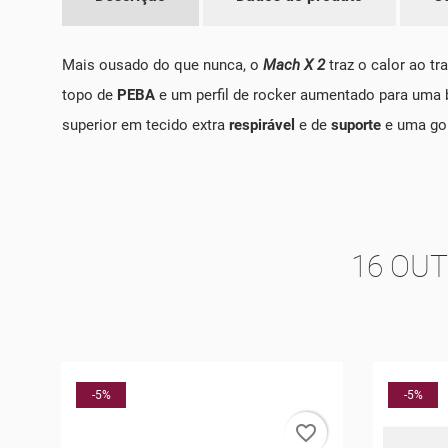
Mais ousado do que nunca, o
Mach X 2
traz o calor ao tr
topo de
PEBA
e um perfil de rocker aumentado para uma 
superior em tecido extra
respirável
e de
suporte
e uma gol
16 OU
O
-5%
-5%
rder
favorite_border