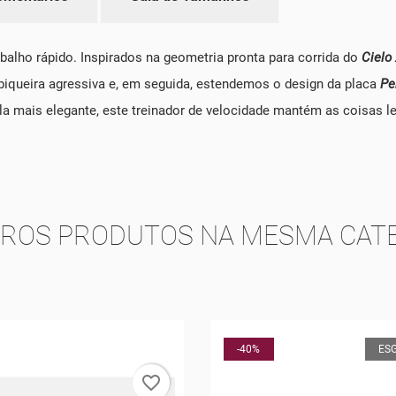
abalho rápido. Inspirados na geometria pronta para corrida do
Cielo
biqueira agressiva e, em seguida, estendemos o design da placa
Pe
a mais elegante, este treinador de velocidade mantém as coisas lev
TROS PRODUTOS NA MESMA CATE
-40%
ES
favorite_border