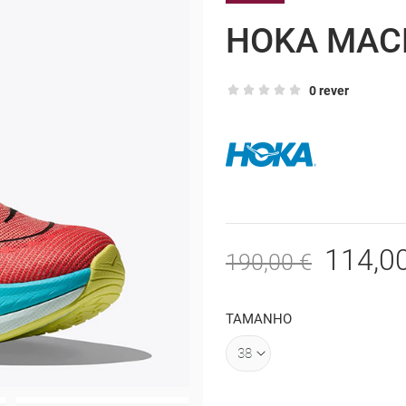
HOKA MAC
0 rever
114,0
190,00 €
TAMANHO