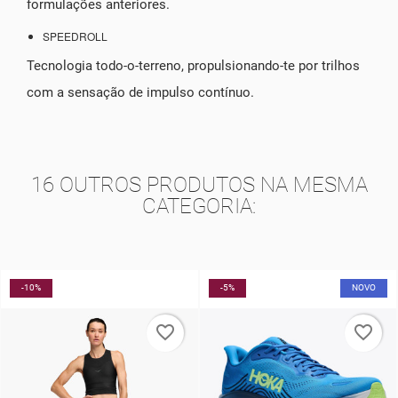
formulações anteriores.
SPEEDROLL
Tecnologia todo-o-terreno, propulsionando-te por trilhos
com a sensação de impulso contínuo.
16 OUTROS PRODUTOS NA MESMA
CATEGORIA:
-5%
NOVO
-50%
favorite_border
favorite_border