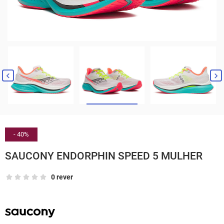


- 40%
SAUCONY ENDORPHIN SPEED 5 MULHER
0 rever