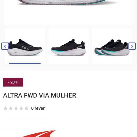


- 20%
ALTRA FWD VIA MULHER
0 rever