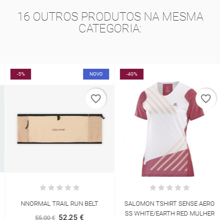
16 OUTROS PRODUTOS NA MESMA
CATEGORIA:
-5%
NOVO
-40%
favorite_border
favorite_border
NNORMAL TRAIL RUN BELT
SALOMON TSHIRT SENSE AERO
SS WHITE/EARTH RED MULHER
52,25 €
55,00 €