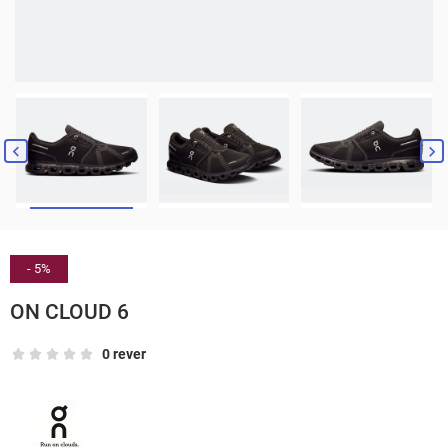


- 5%
ON CLOUD 6
0 rever