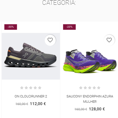
CATEGORIA:
-30%
-20%
favorite_border
favorite_border
ON CLOUDRUNNER 2
SAUCONY ENDORPHIN AZURA
MULHER
112,00 €
160,00 €
128,00 €
160,00 €