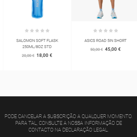
SALOMON SOFT FLASK
ASICS ROAD 5IN SHORT
250ML/8OZ STD
45,00 €
50,00 €
18,00 €
20,00 €
PODE CANCELAR A SUBSCRIÇÃO A QUALQUER MOMENTO.
PARA TAL, CONSULTE A NOSSA INFORMAÇÃO DE
CONTACTO NA DECLARAÇÃO LEGAL.