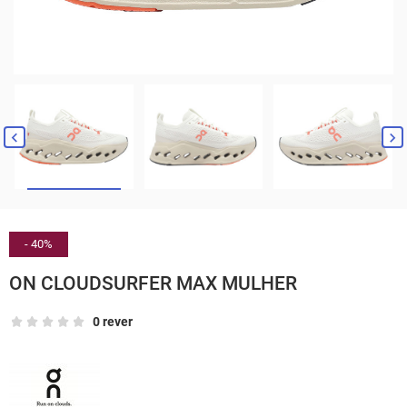


- 40%
ON CLOUDSURFER MAX MULHER
0 rever