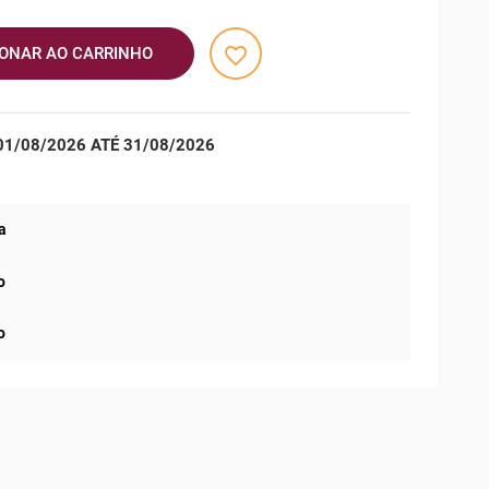
favorite_border
IONAR AO CARRINHO
1/08/2026 ATÉ 31/08/2026
a
o
o