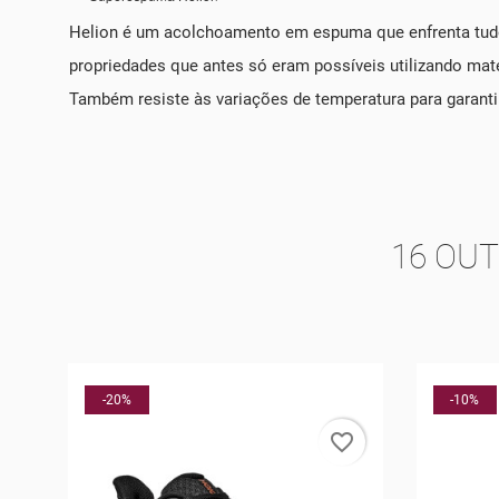
Helion é um acolchoamento em espuma que enfrenta tudo
propriedades que antes só eram possíveis utilizando mate
Também resiste às variações de temperatura para garan
16 OU
-10%
-10%
rder
favorite_border