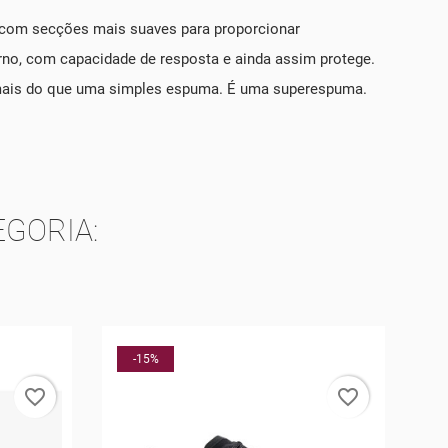
 com secções mais suaves para proporcionar
orno, com capacidade de resposta e ainda assim protege.
o mais do que uma simples espuma. É uma superespuma.
GORIA:
-25%
favorite_border
favorite_border