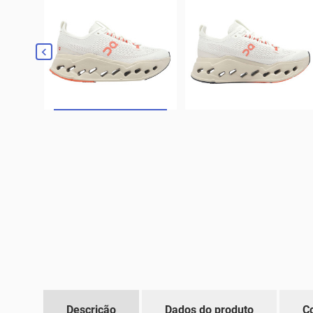

Descrição
Dados do produto
C