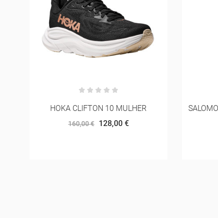
SALOMON SOFT FLASK 250ML/8OZ
AS
STD
18,00 €
20,00 €