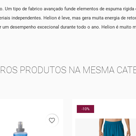
. Um tipo de fabrico avançado funde elementos de espuma rígida
riais independentes. Helion é leve, mas gera muita energia de ret
tir um desempenho excecional durante todo o ano. Helion é muit
TROS PRODUTOS NA MESMA CATE
-15%
favorite_border