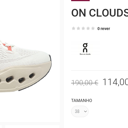
ON CLOUD
0 rever
114,0
190,00 €
TAMANHO