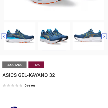


ESGOTADO
- 40%
ASICS GEL-KAYANO 32
0 rever