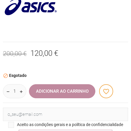
120,00 €
200,00 €
Esgotado

favorite_border
ADICIONAR AO CARRINHO
Aceito as condições gerais e a política de confidencialidade