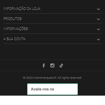
INFORMAÇÃO DA LOJA

PRODUTOS

INFORMAÇÕES

A SUA CONTA

© 2024
mariomarquesinf
. All rights reserved.