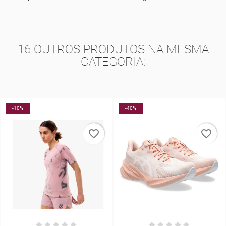
16 OUTROS PRODUTOS NA MESMA
CATEGORIA:
-40%
-20%
favorite_border
favorite_border