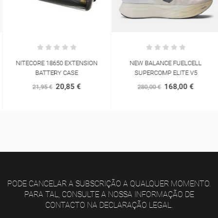
NITECORE 18650 EXTENSION
NEW BALANCE FUELCELL
BATTERY CASE
SUPERCOMP ELITE V5
20,85 €
168,00 €
21,95 €
280,00 €
PODE CANCELAR A SUBSCRIÇÃO A QUALQUER MOMENTO.
PARA TAL, CONSULTE A NOSSA INFORMAÇÃO DE
CONTACTO NA DECLARAÇÃO LEGAL.