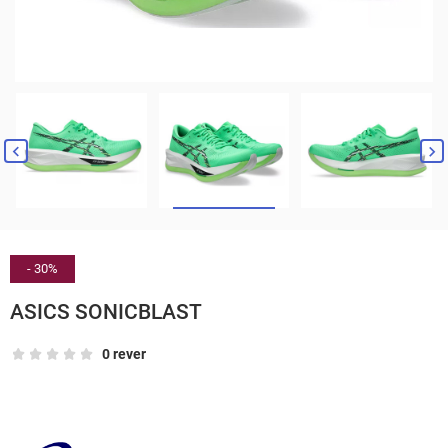


- 30%
ASICS SONICBLAST
0 rever