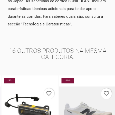
no Japão. As sapatilhas de corrida SONICBLAST incluem
caraterísticas técnicas adicionais para te dar apoio
durante as corridas. Para saberes quais são, consulta a
secção "Tecnologia e Caraterísticas".
16 OUTROS PRODUTOS NA MESMA
CATEGORIA:
-5%
-40%
favorite_border
favorite_border