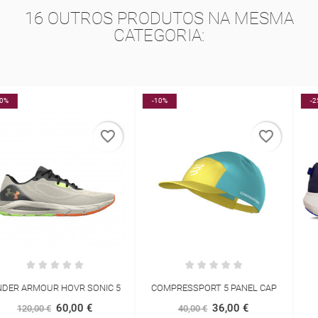
16 OUTROS PRODUTOS NA MESMA
CATEGORIA:
-10%
-25%
favorite_border
favorite_border
COMPRESSPORT 5 PANEL CAP
ALTRA FWD VIA
36,00 €
127,50 €
40,00 €
170,00 €