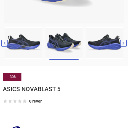


- 30%
ASICS NOVABLAST 5
0 rever