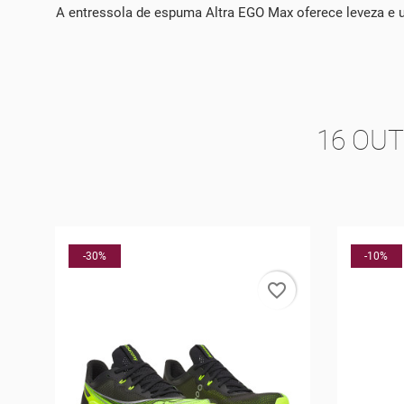
A entressola de espuma Altra EGO Max oferece leveza e
16 OU
-10%
-40%
rder
favorite_border