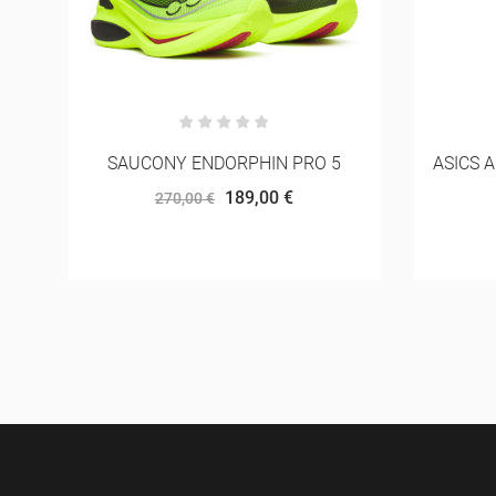
ASICS ACCELERATE WATERPROOF
UNDER 
2.0 JACKET
144,00 €
160,00 €