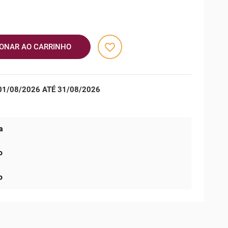
favorite_border
IONAR AO CARRINHO
1/08/2026 ATÉ 31/08/2026
a
o
o