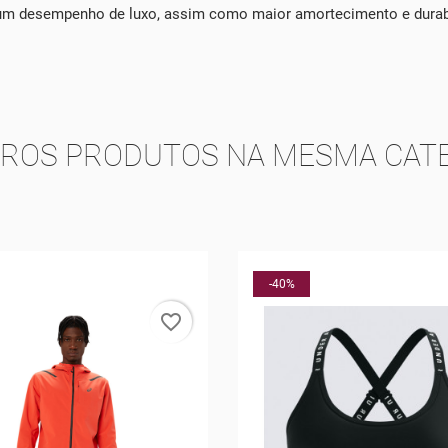
 um desempenho de luxo, assim como maior amortecimento e durab
TROS PRODUTOS NA MESMA CATE
-10%
favorite_border