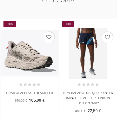
-30%
-50%
favorite_border
favorite_border
HOKA CHALLENGER 8 MULHER
NEW BALANCE CALÇÃO PRINTED
IMPACT 3" MULHER LONDON
105,00 €
150,00 €
EDITION NAVY
22,50 €
45,00 €