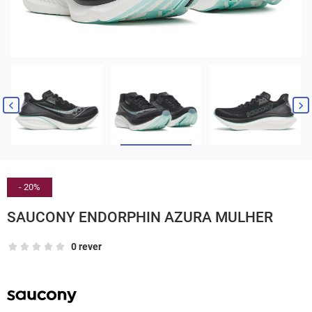


- 20%
SAUCONY ENDORPHIN AZURA MULHER
0 rever