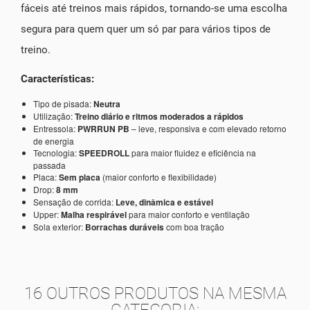
fáceis até treinos mais rápidos, tornando-se uma escolha
segura para quem quer um só par para vários tipos de
treino.
Características:
Tipo de pisada:
Neutra
Utilização:
Treino diário e ritmos moderados a rápidos
Entressola:
PWRRUN PB
– leve, responsiva e com elevado retorno
de energia
Tecnologia:
SPEEDROLL
para maior fluidez e eficiência na
passada
Placa:
Sem placa
(maior conforto e flexibilidade)
Drop:
8 mm
Sensação de corrida:
Leve, dinâmica e estável
Upper:
Malha respirável
para maior conforto e ventilação
Sola exterior:
Borrachas duráveis
com boa tração
16 OUTROS PRODUTOS NA MESMA
CATEGORIA: