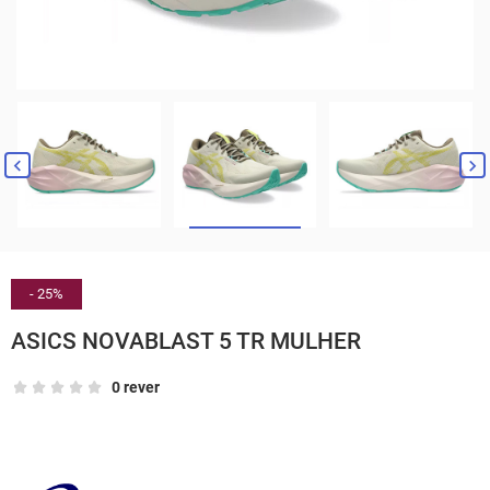


- 25%
ASICS NOVABLAST 5 TR MULHER
0 rever