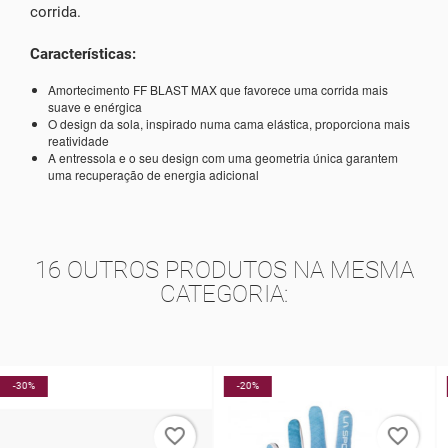
corrida.
Características:
Amortecimento FF BLAST MAX que favorece uma corrida mais
suave e enérgica
O design da sola, inspirado numa cama elástica, proporciona mais
reatividade
A entressola e o seu design com uma geometria única garantem
uma recuperação de energia adicional
16 OUTROS PRODUTOS NA MESMA
CATEGORIA:
-20%
-5%
NOVO
favorite_border
favorite_border