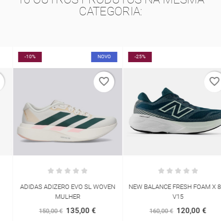
CATEGORIA:
-10%
NOVO
-25%
favorite_border
favorite_border
ADIDAS ADIZERO EVO SL WOVEN
NEW BALANCE FRESH FOAM X 880
MULHER
V15
135,00 €
120,00 €
150,00 €
160,00 €