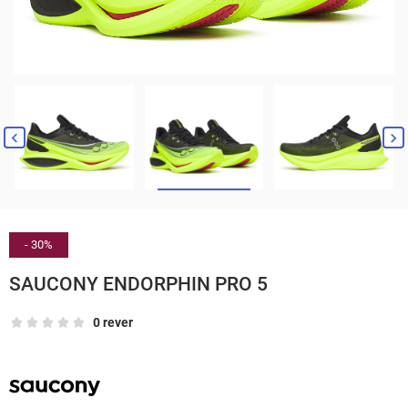


- 30%
SAUCONY ENDORPHIN PRO 5
0 rever