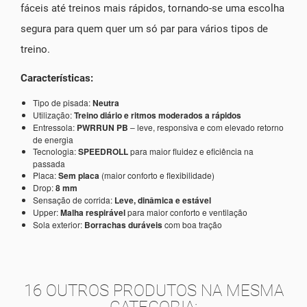
fáceis até treinos mais rápidos, tornando-se uma escolha
segura para quem quer um só par para vários tipos de
treino.
Características:
Tipo de pisada:
Neutra
Utilização:
Treino diário e ritmos moderados a rápidos
Entressola:
PWRRUN PB
– leve, responsiva e com elevado retorno
de energia
Tecnologia:
SPEEDROLL
para maior fluidez e eficiência na
passada
Placa:
Sem placa
(maior conforto e flexibilidade)
Drop:
8 mm
Sensação de corrida:
Leve, dinâmica e estável
Upper:
Malha respirável
para maior conforto e ventilação
Sola exterior:
Borrachas duráveis
com boa tração
16 OUTROS PRODUTOS NA MESMA
CATEGORIA: