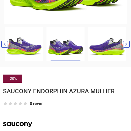


- 20%
SAUCONY ENDORPHIN AZURA MULHER
0 rever