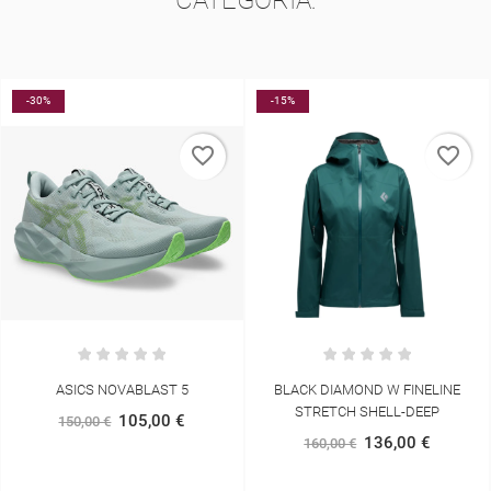
-30%
-15%
favorite_border
favorite_border
ASICS NOVABLAST 5
BLACK DIAMOND W FINELINE
STRETCH SHELL-DEEP
105,00 €
150,00 €
136,00 €
160,00 €