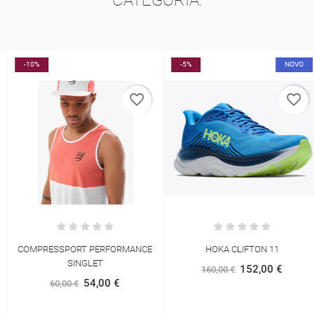
-10%
-5%
NOVO
favorite_border
favorite_border
COMPRESSPORT PERFORMANCE
HOKA CLIFTON 11
SINGLET
152,00 €
160,00 €
54,00 €
60,00 €