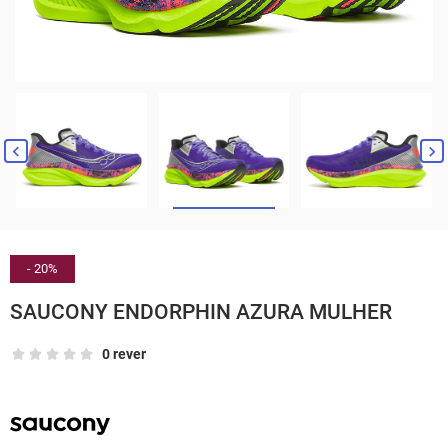


- 20%
SAUCONY ENDORPHIN AZURA MULHER
0 rever