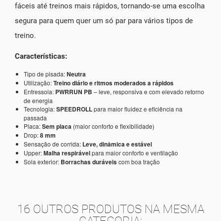
fáceis até treinos mais rápidos, tornando-se uma escolha
segura para quem quer um só par para vários tipos de
treino.
Características:
Tipo de pisada:
Neutra
Utilização:
Treino diário e ritmos moderados a rápidos
Entressola:
PWRRUN PB
– leve, responsiva e com elevado retorno
de energia
Tecnologia:
SPEEDROLL
para maior fluidez e eficiência na
passada
Placa:
Sem placa
(maior conforto e flexibilidade)
Drop:
8 mm
Sensação de corrida:
Leve, dinâmica e estável
Upper:
Malha respirável
para maior conforto e ventilação
Sola exterior:
Borrachas duráveis
com boa tração
16 OUTROS PRODUTOS NA MESMA
CATEGORIA: