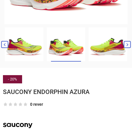


- 20%
SAUCONY ENDORPHIN AZURA
0 rever