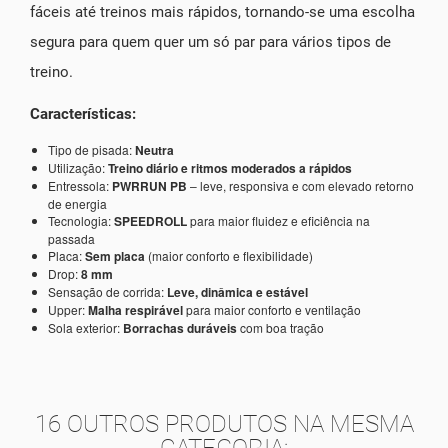
fáceis até treinos mais rápidos, tornando-se uma escolha
segura para quem quer um só par para vários tipos de
treino.
Características:
Tipo de pisada:
Neutra
Utilização:
Treino diário e ritmos moderados a rápidos
Entressola:
PWRRUN PB
– leve, responsiva e com elevado retorno
de energia
Tecnologia:
SPEEDROLL
para maior fluidez e eficiência na
passada
Placa:
Sem placa
(maior conforto e flexibilidade)
Drop:
8 mm
Sensação de corrida:
Leve, dinâmica e estável
Upper:
Malha respirável
para maior conforto e ventilação
Sola exterior:
Borrachas duráveis
com boa tração
16 OUTROS PRODUTOS NA MESMA
CATEGORIA: