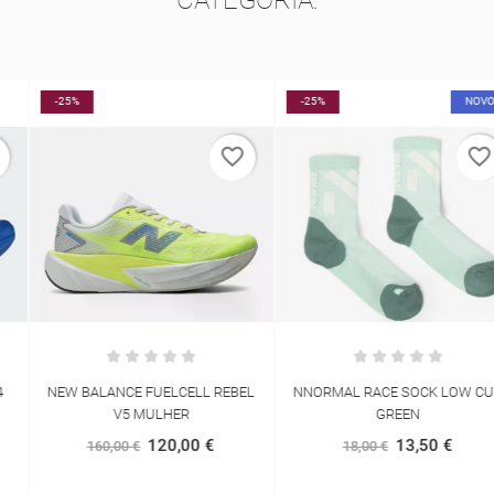
-25%
-25%
NOVO
favorite_border
favorite_border
NEW BALANCE FUELCELL REBEL
NNORMAL RACE SOCK LOW CUT
V5 MULHER
GREEN
120,00 €
13,50 €
160,00 €
18,00 €