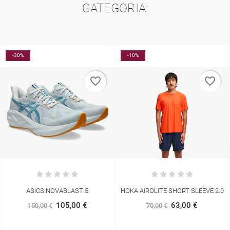
CATEGORIA:
-10%
-5%
NOVO
favorite_border
favorite_border
HOKA AIROLITE SHORT SLEEVE 2.0
ASICS GEL-CUMULUS 28 MULHER
63,00 €
152,00 €
70,00 €
160,00 €