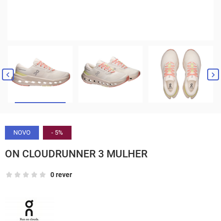


NOVO
- 5%
ON CLOUDRUNNER 3 MULHER
0 rever