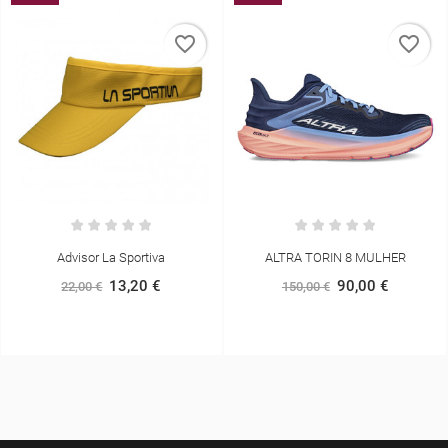
favorite_border
favorite_border
Advisor La Sportiva
ALTRA TORIN 8 MULHER
13,20 €
90,00 €
22,00 €
150,00 €