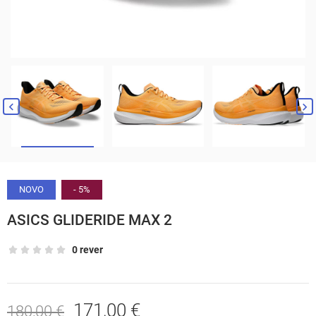


NOVO
- 5%
ASICS GLIDERIDE MAX 2
0 rever
171,00 €
180,00 €