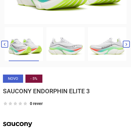


NOVO
- 5%
SAUCONY ENDORPHIN ELITE 3
0 rever