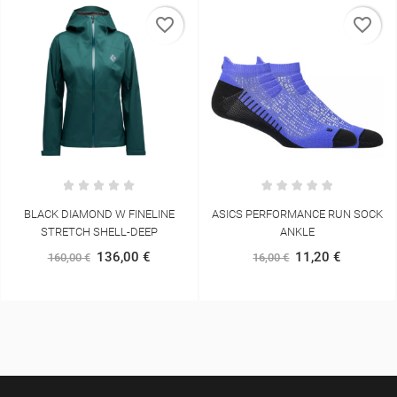
favorite_border
favorite_border
ASICS PERFORMANCE RUN SOCK
HOKA CLIFTON 10 MULHER
ANKLE
128,00 €
160,00 €
11,20 €
16,00 €