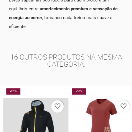
equilíbrio entre
amortecimento premium e sensação de
energia ao correr
, tornando cada treino mais suave e
eficiente
16 OUTROS PRODUTOS NA MESMA
CATEGORIA:
-20%
-30%
favorite_border
favorite_border