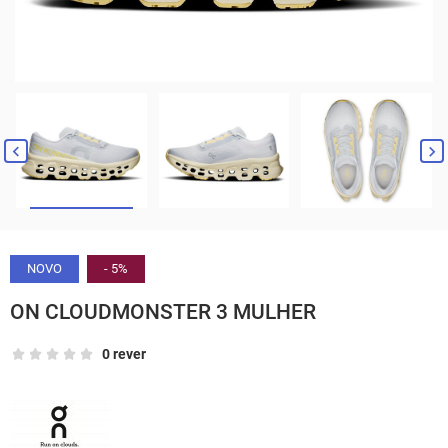


NOVO
- 5%
ON CLOUDMONSTER 3 MULHER
0 rever