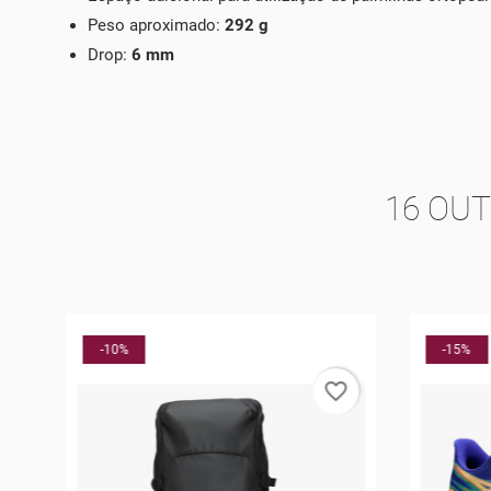
Peso aproximado:
292 g
Drop:
6 mm
16 OU
O
-10%
-15%
rder
favorite_border