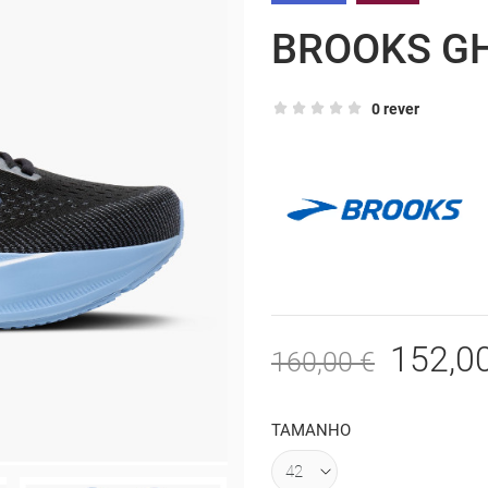
BROOKS G
0 rever
152,0
160,00 €
TAMANHO