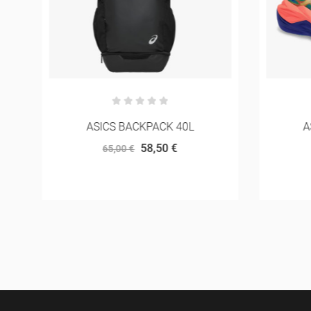
ER
ASICS BACKPACK 40L
A
58,50 €
65,00 €