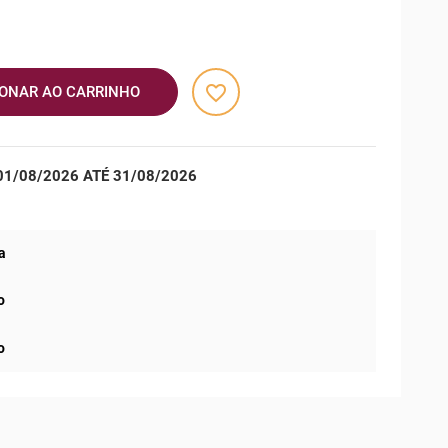
favorite_border
IONAR AO CARRINHO
1/08/2026 ATÉ 31/08/2026
a
o
o