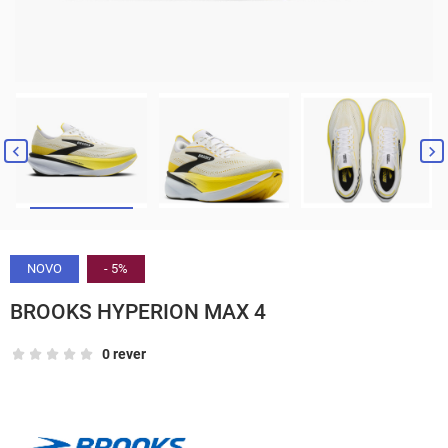


NOVO
- 5%
BROOKS HYPERION MAX 4
0 rever