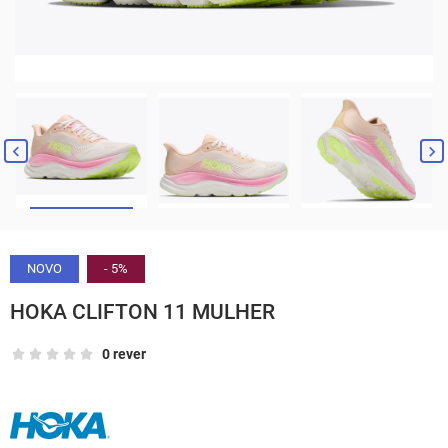


NOVO
- 5%
HOKA CLIFTON 11 MULHER
0 rever