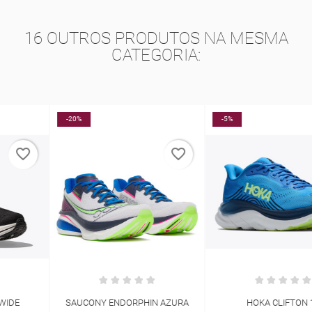
16 OUTROS PRODUTOS NA MESMA
CATEGORIA:
-20%
-5%
NOVO
favorite_border
favorite_border
SAUCONY ENDORPHIN AZURA
HOKA CLIFTON 11