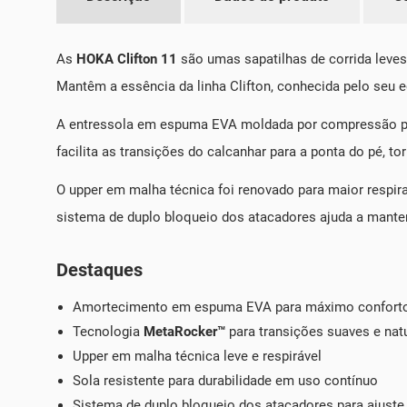
As
HOKA Clifton 11
são umas sapatilhas de corrida leves
Mantêm a essência da linha Clifton, conhecida pelo seu e
A entressola em espuma EVA moldada por compressão pro
facilita as transições do calcanhar para a ponta do pé, t
O upper em malha técnica foi renovado para maior respira
sistema de duplo bloqueio dos atacadores ajuda a manter 
Destaques
Amortecimento em espuma EVA para máximo conforto
Tecnologia
MetaRocker™
para transições suaves e nat
Upper em malha técnica leve e respirável
Sola resistente para durabilidade em uso contínuo
Sistema de duplo bloqueio dos atacadores para ajuste