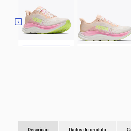

Descrição
Dados do produto
C