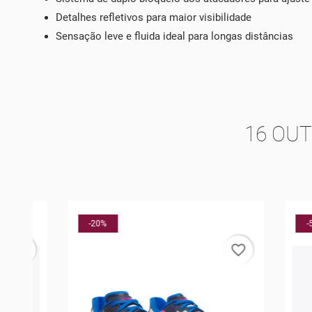
Detalhes refletivos para maior visibilidade
Sensação leve e fluida ideal para longas distâncias
16 OU
-20%
-5%
rder
favorite_border