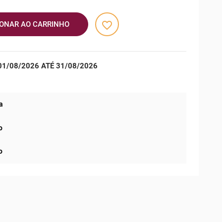
favorite_border
IONAR AO CARRINHO
1/08/2026 ATÉ 31/08/2026
a
o
o