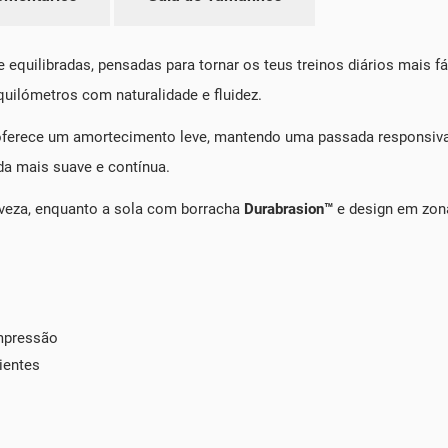
e equilibradas, pensadas para tornar os teus treinos diários mais 
uilómetros com naturalidade e fluidez.
erece um amortecimento leve, mantendo uma passada responsiva 
da mais suave e contínua.
leveza, enquanto a sola com borracha
Durabrasion™
e design em zona
mpressão
ientes