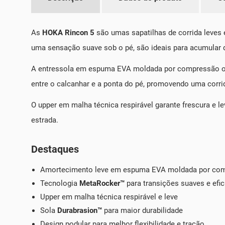
As
HOKA Rincon 5
são umas sapatilhas de corrida leves 
uma sensação suave sob o pé, são ideais para acumular q
A entressola em espuma EVA moldada por compressão of
entre o calcanhar e a ponta do pé, promovendo uma corri
O upper em malha técnica respirável garante frescura e 
estrada.
Destaques
Amortecimento leve em espuma EVA moldada por co
Tecnologia
MetaRocker™
para transições suaves e efic
Upper em malha técnica respirável e leve
Sola
Durabrasion™
para maior durabilidade
Design podular para melhor flexibilidade e tração