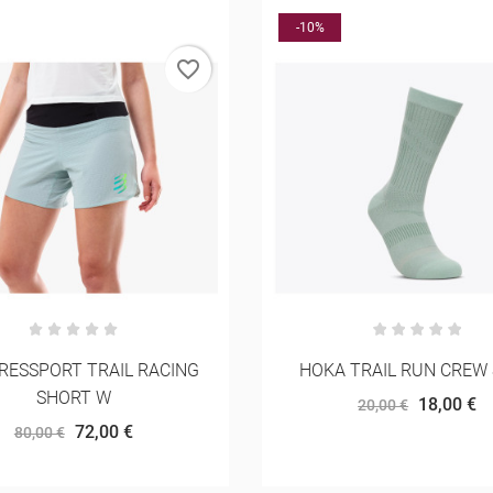
-10%
favorite_border
 TRAIL RUN CREW SOCK
HOKA GLIDETECH QUART
MULHER
18,00 €
20,00 €
81,00 €
90,00 €