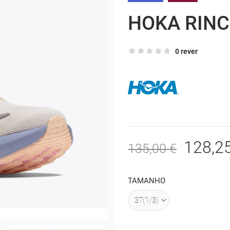
HOKA RINC
0 rever
128,2
135,00 €
TAMANHO