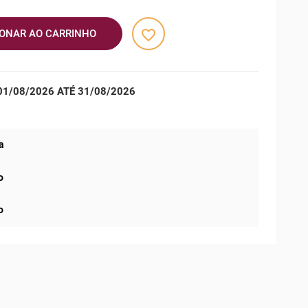
favorite_border
IONAR AO CARRINHO
1/08/2026 ATÉ 31/08/2026
a
o
o