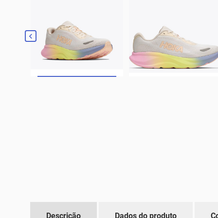

Descrição
Dados do produto
C