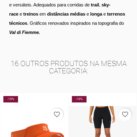
e versáteis. Adequados para corridas de
trail
,
sky-
race
e
treinos
em
distâncias
médias
e
longa
e
terrenos
técnicos
. Gráficos renovados inspirados na topografia do
Val di Fiemme.
16 OUTROS PRODUTOS NA MESMA
CATEGORIA:
-10%
-10%
favorite_border
favorite_border