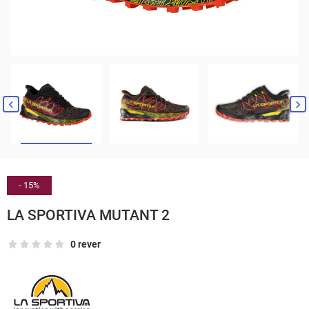


- 15%
LA SPORTIVA MUTANT 2
0 rever