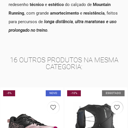
redesenho
técnico
e
estético
do calçado de
Mountain
Running
, com grande
amortecimento
e
resistência
, feitos
para percursos de
longa distância
,
ultra maratonas e uso
prolongado no treino
.
16 OUTROS PRODUTOS NA MESMA
CATEGORIA:
NOVO
-10%
ESGOTADO
-10%
favorite_border
favorite_border