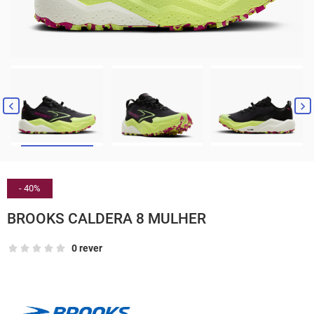


- 40%
BROOKS CALDERA 8 MULHER
0 rever